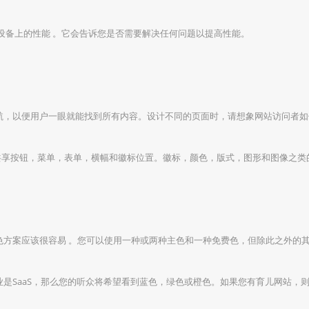
动设备上的性能 。它会告诉您是否需要解决任何问题以提高性能。
航，以便用户一眼就能找到所有内容。设计不同的页面时，请想象网站访问者如
共享按钮，菜单，表单，横幅和徽标位置。徽标，颜色，版式，图形和图像之
色方案应该很容易 。您可以使用一种或两种主色和一种免费色，但除此之外的
是SaaS，那么您的听众将希望看到蓝色，绿色或橙色。如果您有育儿网站，