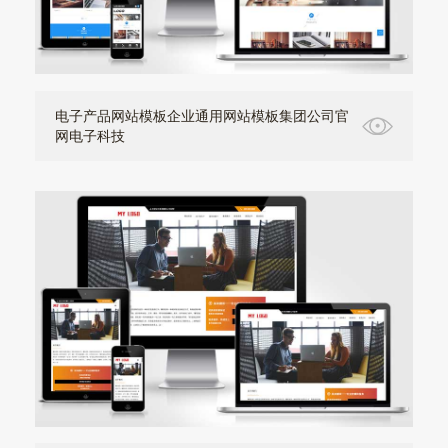
电子产品网站模板企业通用网站模板集团公司官
网电子科技