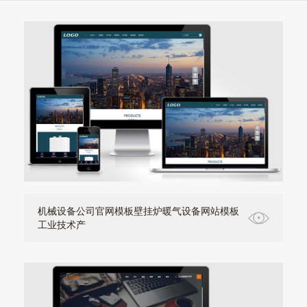
机械设备公司官网模板壁挂炉暖气设备网站模板
工业技术产